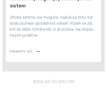
sistem
Otroke zanima vse mogoče, najbolj pa tisto, kar
bodo pozneje uporabili kot odrasli. Včasih se zdi,
kot da slišijo notranji klic, ki jih poziva, naj stopijo
na pot junaštva...
PREBERITE VEČ
©
2026
KATJAUJCIC.COM